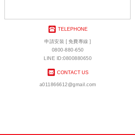
TELEPHONE
申請安裝 [ 免費專線 ]
0800-880-650
LINE ID:0800880650
CONTACT US
a011866612@gmail.com