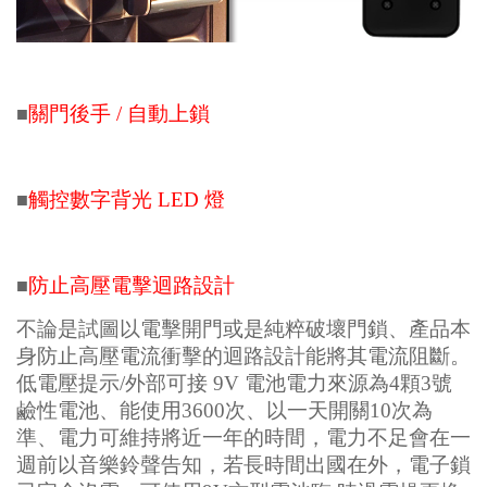
關門後手 / 自動上鎖
■
觸控數字背光 LED 燈
■
防止高壓電擊迴路設計
■
不論是試圖以電擊開門或是純粹破壞門鎖、產品本
身防止高壓電流衝擊的迴路設計能將其電流阻斷。
低電壓提示/外部可接 9V 電池
電力來源為4顆3號
鹼性電池、能使用3600次、以一天開關10次為
準、電力可維持將近一年的時間，電力不足會在一
週前以音樂鈴聲告知，若長時間出國在外，電子鎖