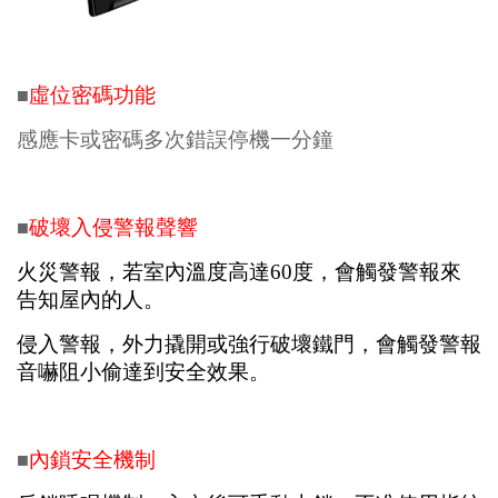
虛位密碼功能
■
感應卡或密碼多次錯誤停機一分鐘
破壞入侵警報聲響
■
火災警報，若室內溫度高達60度，會觸發警報來
告知屋內的人。
侵入警報，外力撬開或強行破壞鐵門，會觸發警報
音嚇阻小偷達到安全效果。
內鎖安全機制
■