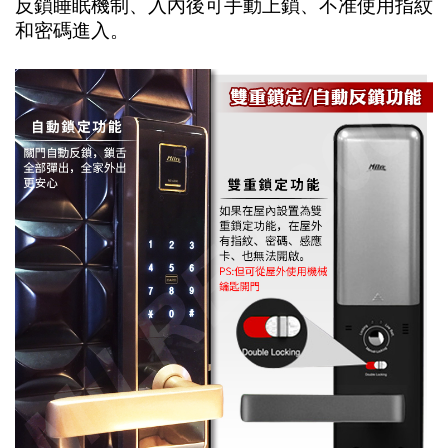
反鎖睡眠機制、入內後可手動上鎖、不准使用指紋
和密碼進入。