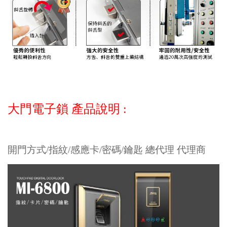
大門電子鎖 產品說明 :
開門方式/指紋/感應卡/密碼/鑰匙 總代理 代理商