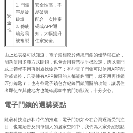
1. 門鎖
安全性高，不
容易被
易破壞
安
破壞
配合一次性密
全
2. 傳統
碼或APP通
性
鑰匙易
知，大幅提升
被複製
住家安全。
由上述表格可以知道，電子鎖相較於傳統門鎖的優勢就在於，
能夠使用多種方式開鎖，也包含用智慧型手機設定，所以開門
或上鎖就不用再到處找鑰匙了；有些電子門鎖可以使用APP配
對或遙控，只要擁有APP權限的人都能夠開門，就不用再找鎖
匠打鑰匙了；也有些電子鎖包含紀錄門鎖開關的功能，讓居住
者即使在其他地方也能確認家中的門鎖狀況，十分安心。
電子門鎖的選購要點
隨著科技進步和時代的推進，電子門鎖如今在台灣逐漸受到注
目，也開始普及到每個人的居家空間中，我們為大家介紹幾點