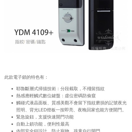
此款電子鎖的特色有：
耶魯斷層式掃描技術：分段截取，不殘留指紋
熱感應輕觸式數位鍵盤：虛位密碼防偷窺
觸碰式液晶面板、質感美觀不會留下指紋磨損的記號夜光
照明、背光LED燈板一按即亮、夜晚回家也能方便開門。
緊急旋鈕，支援快速開門功能
自動上鎖功能，便利性最高
內部安全鈕設計，防止寵物、孩童自行開門