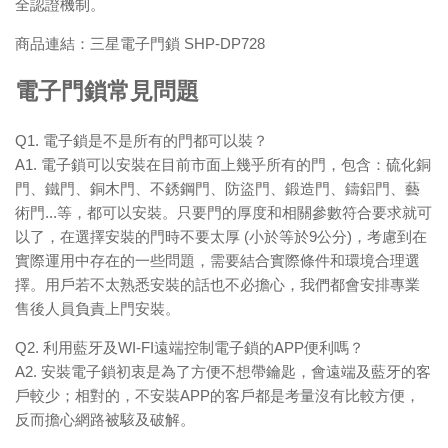
全認證機制。
商品連結：
三星電子門鎖 SHP-DP728
電子門鎖常見問題
Q1. 電子鎖是不是所有的門都可以裝？
A1. 電子鎖可以安裝在目前市面上幾乎所有的門，包含：硫化銅
門、鐵門、銅木門、不銹鋼門、防盜門、鍛造門、鑄鋁門、藝
術門...等，都可以安裝。只要門的厚度和相關參數符合要求就可
以了，在選擇安裝的門時不要太厚 (小於等於9公分)，考慮到在
實際運用中存在的一些問題，需要結合實際條件和環境合理選
擇。用戶若不太熟悉安裝的話也不必擔心，我們都會安排專業
售後人員負責上門安裝。
Q2. 利用藍牙及WI-FI遠端控制電子鎖的APP便利嗎？
A2. 安裝電子鎖初衷是為了方便不想帶鑰匙，會遠端及藍牙的客
戶較少；相對的，不安裝APP的客戶都是考量沒有比較方便，
反而擔心網路被駭及破解。