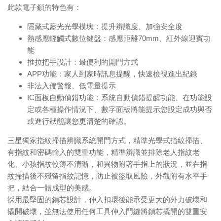
此款電子鎖的特色有：
隱藏式藍光光學模塊：提升辨識度、加強安全度
熱感應輕觸式數位鍵盤：感應距離70mm、紅外線迎賓功
能
推拉把手設計：最便利的開門方式
APP功能：家人到家時訊息提醒，快速檢視進出紀錄
非法入侵警報、低電量提示
IC面板自動偵錯功能：系統自動偵錯提醒功能、在功能設
定或各種操作情況下、數字面板將能提示您設定成功與否
或進行狀態讓您更清楚的確認。
三星獨家指紋掃描辨識系統開門方式，精準光學式指紋掃描、
有指紋和密碼輸入的雙重功能，精準辨識並排除老人指紋老
化、小孩指紋較薄不清晰，和異物附著手指上的狀況，並在指
紋掃描後不殘留指紋記憶，防止被盜取風險，外觀附有水平手
把，結合一體成型的美感。
採用最堅固的鎖芯設計，伸入扣環後能承受更大的外力破壞和
撬開破壞，並無法使用任何工具伸入門縫將鎖芯撬開的雙重安