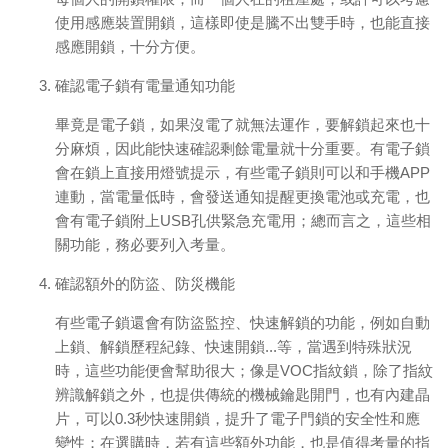
使用感應裝置開鎖，這樣即使是騰不出雙手時，也能直接
感應開鎖，十分方便。
確認電子鎖有電量通知功能
畢竟是電子鎖，如果沒電了就無法運作，要解鎖起來也十
分麻煩，因此能快速確認剩餘電量就十分重要。有電子鎖
會在鎖上直接用燈號提示，有些電子鎖則可以和手機APP
連動，當電量低時，會發送通知提醒更換電池或充電，也
會有電子鎖附上USB孔供緊急充電用；總而言之，這些相
關功能，務必要列入考量。
確認額外的防盜、防災機能
有些電子鎖還會有防盜監控、快速解鎖的功能，例如自動
上鎖、解鎖歷程紀錄、快速開鎖...等，當遇到特殊狀況
時，這些功能便會幫助很大；像是VOC指紋鎖，除了指紋
辨識解鎖之外，也提供傳統的機械鑰匙開門，也有內建晶
片，可以0.3秒快速開鎖，提升了電子門鎖的安全性和應
變性；在選購時，若有這些額外功能，也是值得考量的指