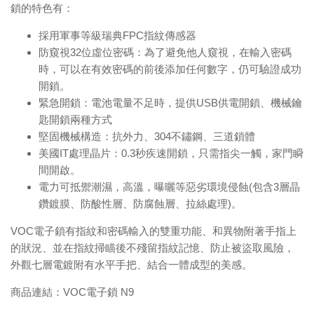
鎖的特色有：
採用軍事等級瑞典FPC指紋傳感器
防窺視32位虛位密碼：為了避免他人窺視，在輸入密碼
時，可以在有效密碼的前後添加任何數字，仍可驗證成功
開鎖。
緊急開鎖：電池電量不足時，提供USB供電開鎖、機械鑰
匙開鎖兩種方式
堅固機械構造：抗外力、304不鏽鋼、三道鎖體
美國IT處理晶片：0.3秒疾速開鎖，只需指尖一觸，家門瞬
間開啟。
電力可抵禦潮濕，高溫，曝曬等惡劣環境侵蝕(包含3層晶
鑽鍍膜、防酸性層、防腐蝕層、拉絲處理)。
VOC電子鎖有指紋和密碼輸入的雙重功能、和異物附著手指上
的狀況、並在指紋掃瞄後不殘留指紋記憶、防止被盜取風險，
外觀七層電鍍附有水平手把、結合一體成型的美感。
商品連結：
VOC電子鎖 N9