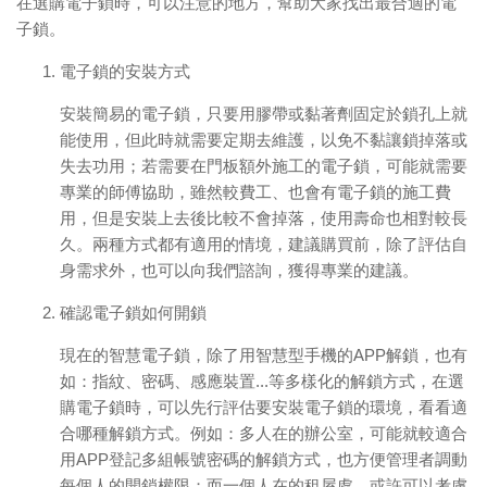
在選購電子鎖時，可以注意的地方，幫助大家找出最合適的電
子鎖。
電子鎖的安裝方式
安裝簡易的電子鎖，只要用膠帶或黏著劑固定於鎖孔上就
能使用，但此時就需要定期去維護，以免不黏讓鎖掉落或
失去功用；若需要在門板額外施工的電子鎖，可能就需要
專業的師傅協助，雖然較費工、也會有電子鎖的施工費
用，但是安裝上去後比較不會掉落，使用壽命也相對較長
久。兩種方式都有適用的情境，建議購買前，除了評估自
身需求外，也可以向我們諮詢，獲得專業的建議。
確認電子鎖如何開鎖
現在的智慧電子鎖，除了用智慧型手機的APP解鎖，也有
如：指紋、密碼、感應裝置...等多樣化的解鎖方式，在選
購電子鎖時，可以先行評估要安裝電子鎖的環境，看看適
合哪種解鎖方式。例如：多人在的辦公室，可能就較適合
用APP登記多組帳號密碼的解鎖方式，也方便管理者調動
每個人的開鎖權限；而一個人在的租屋處，或許可以考慮