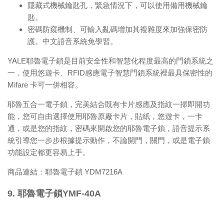
隱藏式機械鑰匙孔，緊急情況下，可以使用備用機械鑰
匙。
密碼防窺機制、可輸入亂碼增加其複雜度來加強保密防
護。中文語音系統免學習。
YALE耶魯電子鎖是目前安全性和智慧化程度最高的門鎖系統之
一，使用悠遊卡、RFID感應電子智慧門鎖系統裡最具保密性的
Mifare 卡可一併相容。
耶魯五合一電子鎖，完美結合既有卡片感應及指紋一掃即開功
能，您可自由選擇使用耶魯原廠卡片，貼紙，悠遊卡，一卡
通，或是您的指紋，密碼來開啟您的耶魯電子鎖，語音提示系
統引導您一步步根據提示動作，不論開門，關門，或是電子鎖
功能設定都更容易上手。
商品連結：
耶魯電子鎖 YDM7216A
9. 耶魯電子鎖YMF-40A