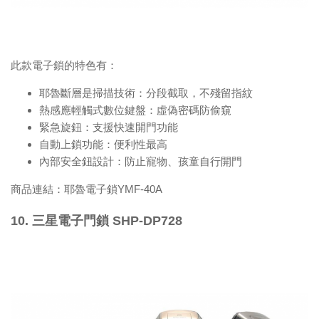
此款電子鎖的特色有：
耶魯斷層是掃描技術：分段截取，不殘留指紋
熱感應輕觸式數位鍵盤：虛偽密碼防偷窺
緊急旋鈕：支援快速開門功能
自動上鎖功能：便利性最高
內部安全鈕設計：防止寵物、孩童自行開門
商品連結：
耶魯電子鎖YMF-40A
10. 三星電子門鎖 SHP-DP728