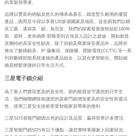
的革新領導者。
品牌以豐富的經驗及悠久的傳承為基石，鑄造堅久耐用的優質
產品，因而至今得以享譽120多個國家及地區。這全因我們以精
良工藝，適得其「鎖」為宗旨。我們的探索發展旅程始於180年
前。當時，老奈納斯·耶魯受到古埃及人設計之啟迪，開始創造
其獨特的高安全性鎖具。除了掛鎖及商業保安產品外，品牌亦
推出了數碼鎖具、IP 攝像頭、保險櫃、閉路電視(CCTV) 等一系
列與數碼節能系統連接的產品組合，以迎合更智能化、體貼細
緻及輕鬆便捷的日常生活方式。
三星電子鎖介紹
為了家人們實現更高的安全性、節約能源並守護您的日常生
活，我們物聯網技術讓您的居家門鎖增加更高的安全性和靈活
性，使用三星安全技術享受智能家居帶來的便利
三星SDS智能門鎖因出色的設計及品質，贏得世界許多獎項。
三星智能門鎖SDS有以下優點：讓您實時掌握家人回家狀況、