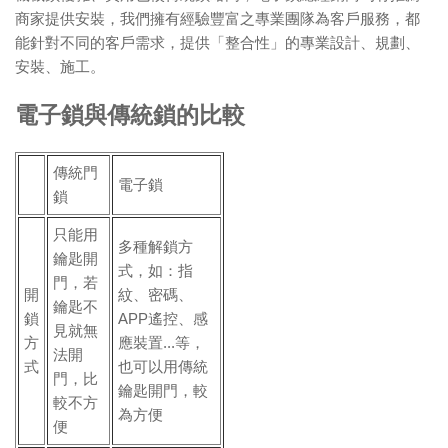
商家提供安裝，我們擁有經驗豐富之專業團隊為客戶服務，都
能針對不同的客戶需求，提供「整合性」的專業設計、規劃、
安裝、施工。
電子鎖與傳統鎖的比較
傳統門
電子鎖
鎖
只能用
多種解鎖方
鑰匙開
式，如：指
門，若
開
紋、密碼、
鑰匙不
鎖
APP遙控、感
見就無
方
應裝置...等，
法開
式
也可以用傳統
門，比
鑰匙開門，較
較不方
為方便
便