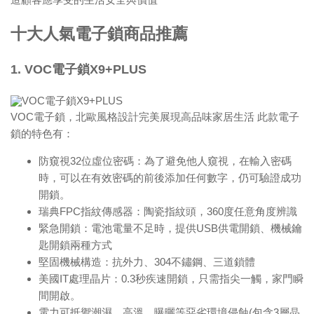
十大人氣電子鎖商品推薦
1. VOC電子鎖X9+PLUS
VOC電子鎖，北歐風格設計完美展現高品味家居生活 此款電子
鎖的特色有：
防窺視32位虛位密碼：為了避免他人窺視，在輸入密碼
時，可以在有效密碼的前後添加任何數字，仍可驗證成功
開鎖。
瑞典FPC指紋傳感器：陶瓷指紋頭，360度任意角度辨識
緊急開鎖：電池電量不足時，提供USB供電開鎖、機械鑰
匙開鎖兩種方式
堅固機械構造：抗外力、304不鏽鋼、三道鎖體
美國IT處理晶片：0.3秒疾速開鎖，只需指尖一觸，家門瞬
間開啟。
電力可抵禦潮濕，高溫，曝曬等惡劣環境侵蝕(包含3層晶