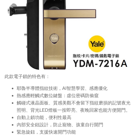
此款電子鎖的特色有：
耶魯半導體指紋技術，AI智慧學習、感應優化
熱感應輕觸式數位鍵盤：虛位密碼防偷窺
觸碰式液晶面板、質感美觀不會留下指紋磨損的記號夜光
照明、背光LED燈板一按即亮、夜晚回家也能方便開門。
自動上鎖功能，便利性最高
內部安全鈕設計，防止寵物、孩童自行開門
緊急旋鈕，支援快速開門功能