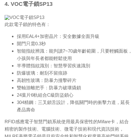
4. VOC電子鎖SP13
此款電子鎖的特色有：
採用EAL4+加密晶片：安全數據全面升級
開門只需0.3秒
智能指紋辨識：能判讀7~70歲年齡範圍，只要輕觸面板，
小孩與年長者都能輕鬆使用
半導體指紋識別：智慧學習疾速識別
防爆玻璃：耐刮不留痕跡
高韌性玻璃：防暴力撞擊碎片
雙軸游離把手：防暴力破壞撬鎖
24葉片6軌組合C級防盜鎖心
304精鋼：三叉鎖舌設計，降低關門時的衝擊力道，延長
產品壽命
RFID感應電子智慧門鎖系統使用最具保密性的Mifare卡，結合
精密的製作技術、電腦技術、微電子技術和現代資訊技術，
MILRE美樂電子鎖是目前安全性和智慧化程度最高的門鎖系統