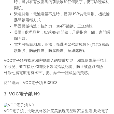
時，可以在有效密碼的前後添加任何數字，仍可驗證成功
開鎖。
緊急開鎖：電池電量不足時，提供USB供電開鎖、機械鑰
匙開鎖兩種方式
堅固機械構造：抗外力、304不鏽鋼、三道鎖體
美國IT處理晶片：0.3秒疾速開鎖，只需指尖一觸，家門瞬
間開啟。
電力可抵禦潮濕，高溫，曝曬等惡劣環境侵蝕(包含3層晶
鑽鍍膜、防酸性層、防腐蝕層、拉絲處理)。
VOC電子鎖有指紋和密碼輸入的雙重功能、和異物附著手指上
的狀況、並在指紋掃瞄後不殘留指紋記憶、防止被盜取風險，
外觀七層電鍍附有水平手把、結合一體成型的美感。
商品連結：
VOC電子鎖 RX8108
3. VOC電子鎖 N9
VOC電子鎖，北歐風格設計完美展現高品味家居生活 此款電子