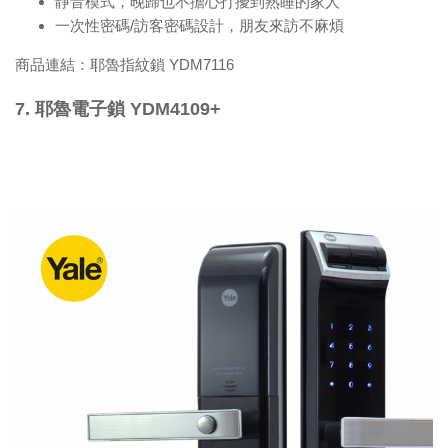
靜音模式，晚歸也不擔心打擾到熟睡的家人
一次性密碼/訪客密碼設計，朋友來訪不麻煩
商品連結：
耶魯指紋鎖 YDM7116
7. 耶魯電子鎖 YDM4109+