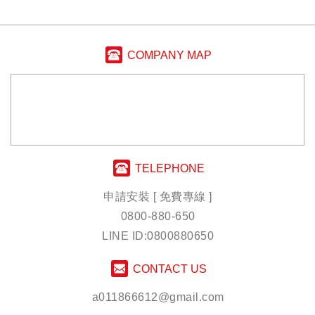
COMPANY MAP
TELEPHONE
申請安裝 [ 免費專線 ]
0800-880-650
LINE ID:0800880650
CONTACT US
a011866612@gmail.com