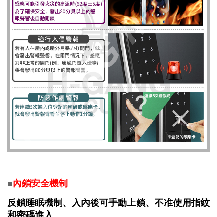
內鎖安全機制
■
反鎖睡眠機制、入內後可手動上鎖、不准使用指紋
和密碼進入。