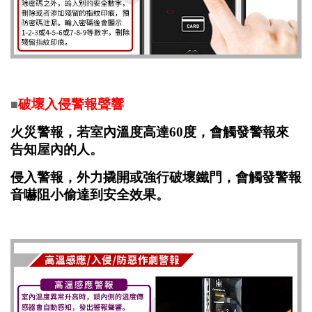
破壞入侵警報聲響
■
火災警報，若室內溫度高達60度，會觸發警報來
告知屋內的人。
侵入警報，外力撬開或強行破壞鐵門，會觸發警報
音嚇阻小偷達到安全效果。