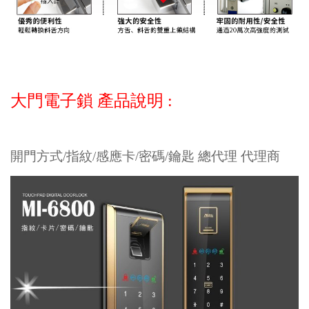
大門電子鎖 產品說明 :
開門方式/指紋/感應卡/密碼/鑰匙 總代理 代理商