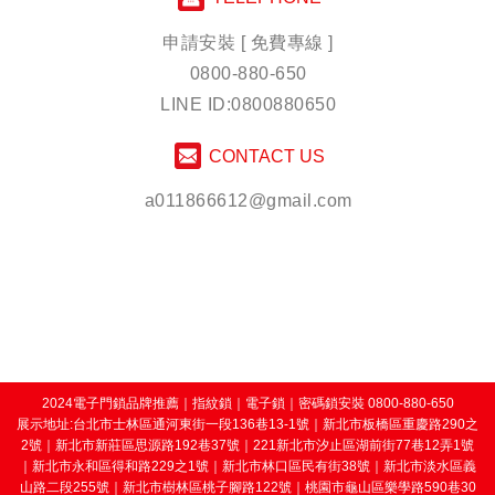
申請安裝 [ 免費專線 ]
0800-880-650
LINE ID:0800880650
CONTACT US
a011866612@gmail.com
2024電子門鎖品牌推薦
｜
指紋鎖
｜
電子鎖
｜
密碼鎖安裝
0800-880-650
展示地址:台北市士林區通河東街一段136巷13-1號｜新北市板橋區重慶路290之
2號｜新北市新莊區思源路192巷37號｜221新北市汐止區湖前街77巷12弄1號
｜新北市永和區得和路229之1號｜新北市林口區民有街38號｜新北市淡水區義
山路二段255號｜新北市樹林區桃子腳路122號｜桃園市龜山區樂學路590巷30