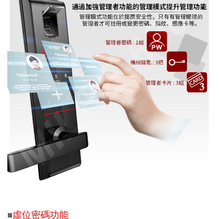
虛位密碼功能
■