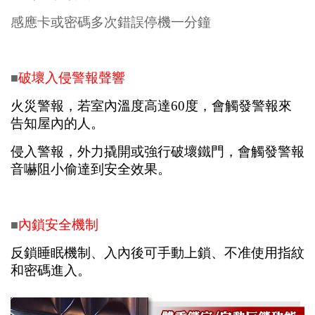
感應卡或密碼多次錯誤停機一分鐘
破壞入侵警報聲響
■
火災警報，若室內溫度高達60度，會觸發警報來
告知屋內的人。
侵入警報，外力撬開或強行破壞鐵門，會觸發警報
音嚇阻小偷達到安全效果。
內鎖安全機制
■
反鎖睡眠機制、入內後可手動上鎖、不准使用指紋
和密碼進入。