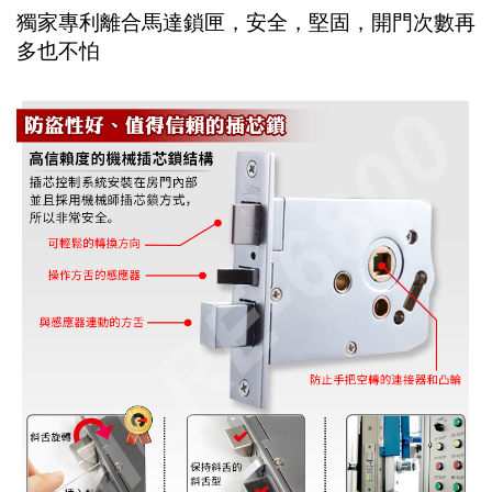
獨家專利離合馬達鎖匣，安全，堅固，開門次數再
多也不怕