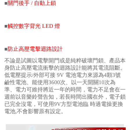
關門後手 / 自動上鎖
■
觸控數字背光 LED 燈
■
防止高壓電擊迴路設計
■
不論是試圖以電擊開門或是純粹破壞門鎖、產品本
身防止高壓電流衝擊的迴路設計能將其電流阻斷。
低電壓提示/外部可接 9V 電池
電力來源為4顆3號
鹼性電池、能使用3600次、以一天開關10次為
準、電力可維持將近一年的時間，電力不足會在一
週前以音樂鈴聲告知，若長時間出國在外，電子鎖
已完全沒電，可使用9V方型電池臨 時過電操更換
電池,不會影響原有設定。