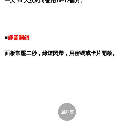
一天 30 大次約可使用10~12個月。
■
靜音開鎖
面板常壓二秒，綠燈閃爍，用密碼或卡片開啟。
回列表