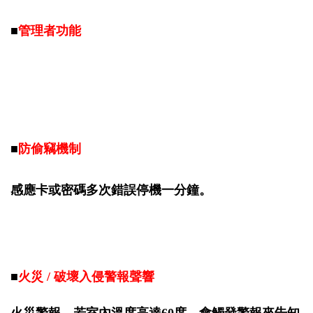
■
管理者功能
■
防偷竊機制
感應卡或密碼多次錯誤停機一分鐘
。
■
火災 / 破壞入侵警報聲響