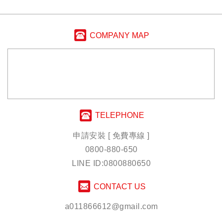
COMPANY MAP
TELEPHONE
申請安裝 [ 免費專線 ]
0800-880-650
LINE ID:0800880650
CONTACT US
a011866612@gmail.com