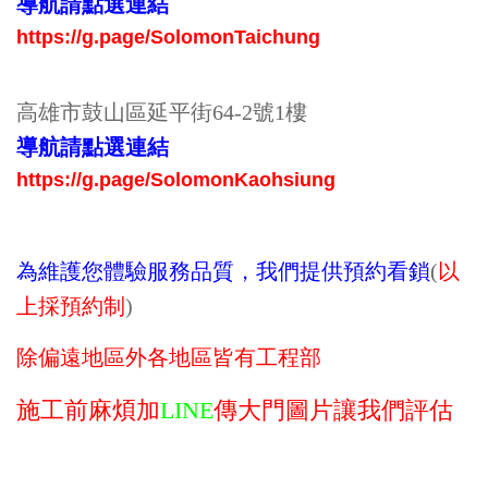
導航請點選連結
https://g.page/SolomonTaichung
高雄市鼓山區延平街64-2號1樓
導航請點選連結
https://g.page/SolomonKaohsiung
為維護您體驗服務品質，我們提供預約看鎖
(
以
上採預約制
)
除偏
遠
地區外各地區皆有工程部
施工前麻煩加
LINE
傳大門圖片讓我們評估