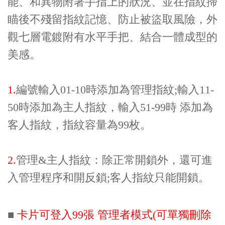
能、和異物附著手指上的狀況、並在指紋掃
瞄後不殘留指紋記憶、防止被盜取風險，外
觀七層電鍍附有水平手把、結合一體成型的
美感。
1.
編號輸入01-10時添加為管理指紋;輸入11-
50時添加為主人指紋，輸入51-99時 添加為
客人指紋，指紋容量為99枚。
2.
管理&主人指紋：除正常開鎖外，還可進
入管理程序和開反鎖;客人指紋只能開鎖。
■
卡片可登入99張 管理者模式(可單獨刪除