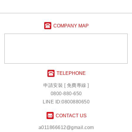
COMPANY MAP
TELEPHONE
申請安裝 [ 免費專線 ]
0800-880-650
LINE ID:0800880650
CONTACT US
a011866612@gmail.com