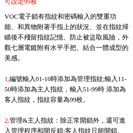
可設定99枚
VOC電子鎖有指紋和密碼輸入的雙重功
能、和異物附著手指上的狀況、並在指紋掃
瞄後不殘留指紋記憶、防止被盜取風險，外
觀七層電鍍附有水平手把、結合一體成型的
美感。
1.
編號輸入01-10時添加為管理指紋;輸入11-
50時添加為主人指紋，輸入51-99時 添加為
客人指紋，指紋容量為99枚。
2.
管理&主人指紋：除正常開鎖外，還可進
入管理程序和開反鎖;客人指紋只能開鎖。