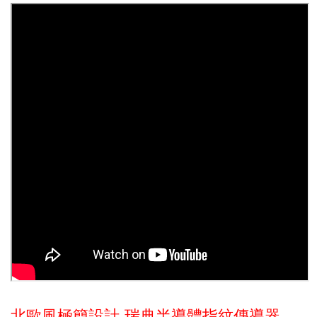
北歐風極簡設計-瑞典半導體指紋傳導器，