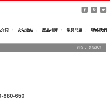
分享至Faceb
分享至G
分
品介紹
友站連結
產品相簿
常見問題
聯絡我們
首頁
最新消息
息
880-650