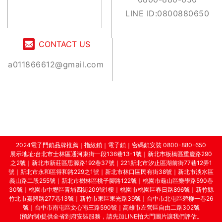
LINE ID:0800880650
CONTACT US
a011866612@gmail.com
2024電子門鎖品牌推薦
｜
指紋鎖
｜
電子鎖
｜
密碼鎖安裝
0800-880-650
展示地址:台北市士林區通河東街一段136巷13-1號｜新北市板橋區重慶路290
之2號｜新北市新莊區思源路192巷37號｜221新北市汐止區湖前街77巷12弄1
號｜新北市永和區得和路229之1號｜新北市林口區民有街38號｜新北市淡水區
義山路二段255號｜新北市樹林區桃子腳路122號｜桃園市龜山區樂學路590巷
30號｜桃園市中壢區青埔四街209號1樓｜桃園市桃園區春日路896號｜新竹縣
竹北市嘉興路277巷13號｜新竹市東區東光路39號｜台中市北屯區碧柳一巷26
號｜台中市南屯區文心南三路590號｜高雄市左營區自由二路302號
r
(預約制)提供全省到府安裝服務，請先加LINE拍大門圖片讓我們評估。