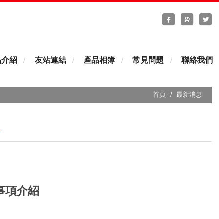
分享至Faceb
分享至G
分
品介紹
友站連結
產品相簿
常見問題
聯絡我們
首頁
最新消息
息
事項介紹