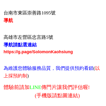
台南市東區崇善路1095號
導航
高雄市左營區忠言路5號
導航請點選連結
https://g.page/SolomonKaohsiung
為維護您體驗服務品質，我們提供預約看鎖
(
以
上採預約制
)
體驗前請加
LINE
傳門片讓我們評估喔!
(手機版請點圖連結)