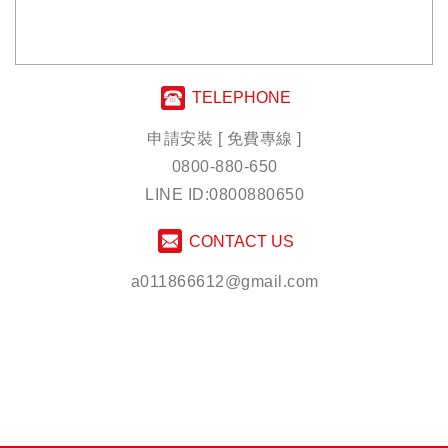
TELEPHONE
申請安裝 [ 免費專線 ]
0800-880-650
LINE ID:0800880650
CONTACT US
a011866612@gmail.com