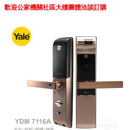
歡迎公家機關
社區大樓
團體洽談訂購