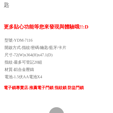
匙
更多貼心功能等您來發現與體驗哦!!:D
型號-YDM-7116
開啟方式-指紋/密碼/鑰匙/藍牙/卡片
尺寸-72(W)x364(H)x47.1(D)
指紋-最多可登記20組
材質-鋁合金壓鑄
電池-1.5伏AA電池X4
電子鎖專賣店-推薦電子門鎖 指紋鎖 防盜門鎖