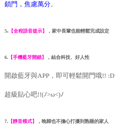
鎖門，焦慮萬分
。
.
5
【全程語音提示】
，家中長輩也能輕鬆完成設定
6.
【手機藍牙開鎖】
，結合科技、好人性
開啟藍牙與APP，即可輕鬆開門哦!! :D
超級貼心吧!!(ﾉ>ω<)ﾉ
7.
【靜音模式】
，晚歸也不擔心打擾到熟睡的家人