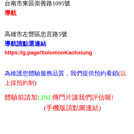
台南市東區崇善路1095號
導航
高雄市左營區忠言路5號
導航請點選連結
https://g.page/SolomonKaohsiung
為維護您體驗服務品質，我們提供預約看鎖
(
以
上採預約制
)
體驗前請加
LINE
傳門片讓我們評估喔!
(手機版請點圖連結)