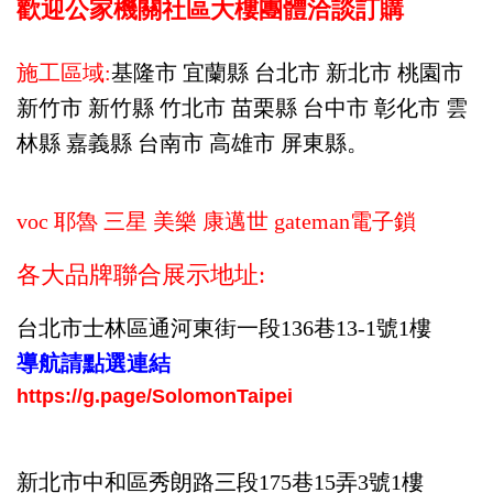
歡迎公家機關
社區大樓
團體洽談訂購
施工區域:
基隆市 宜蘭縣 台北市 新北市 桃園市
新竹市 新竹縣 竹北市 苗栗縣 台中市 彰化市 雲
林縣 嘉義縣 台南市 高雄市 屏東縣。
voc 耶魯 三星 美樂 康邁世 gateman電子鎖
各大品牌聯合展示地址:
台北市士林區通河東街一段136巷13-1號1樓
導航請點選連結
https://g.page/SolomonTaipei
新北市中和區秀
朗
路三段175巷15弄3號1樓