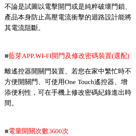
不論是試圖以電擊開門或是純粹破壞門鎖、
產品本身防止高壓電流衝擊的迴路設計能將
其電流阻斷。
■
藍芽APP.WI-FI開門及修改密碼裝置(選配)
離遙控器開關門裝置、若您在家中繁忙時不
方便開關門、可使用One Touch遙控器、增
添便利性，可在手機上修改密碼紀錄進出時
間
。
■
電量開關次數3600次