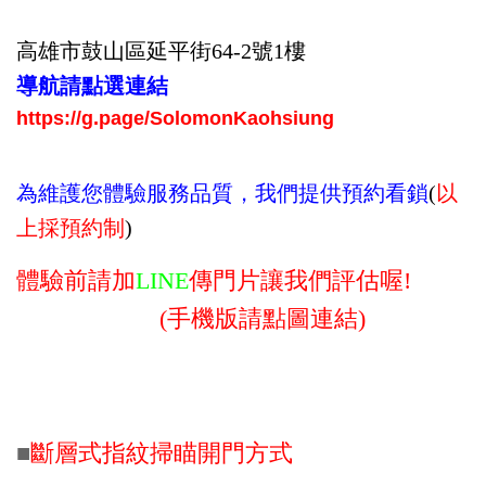
高雄市鼓山區延平街64-2號1樓
導航請點選連結
https://g.page/SolomonKaohsiung
為維護您體驗服務品質，我們提供預約看鎖
(
以
上採預約制
)
體驗前請加
LINE
傳門片讓我們評估喔!
(手機版請點圖連結)
■
斷層式指紋掃瞄開門方式