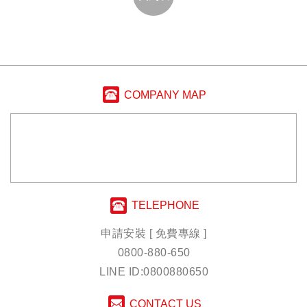
COMPANY MAP
TELEPHONE
申請安裝 [ 免費專線 ]
0800-880-650
LINE ID:0800880650
CONTACT US