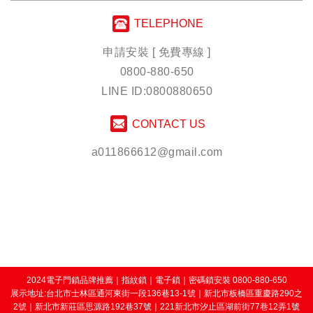
TELEPHONE
申請安裝 [ 免費專線 ]
0800-880-650
LINE ID:0800880650
CONTACT US
a011866612@gmail.com
2024電子門鎖品牌推薦
｜
指紋鎖
｜
電子鎖
｜
密碼鎖安裝
0800-880-650
展示地址:台北市士林區通河東街一段136巷13-1號｜新北市板橋區重慶路290之
2號｜新北市新莊區思源路192巷37號｜221新北市汐止區湖前街77巷12弄1號