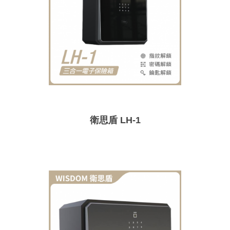
衛思盾 LH-1