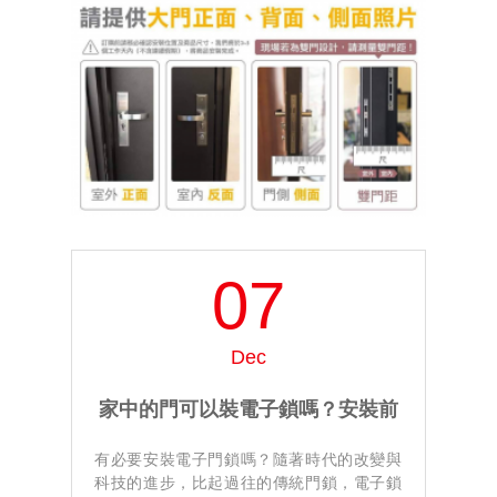
07
Dec
家中的門可以裝電子鎖嗎？安裝前
有必要安裝電子門鎖嗎？隨著時代的改變與
的注意事項介紹
科技的進步，比起過往的傳統門鎖，電子鎖