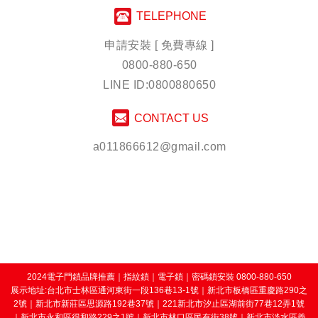
TELEPHONE
申請安裝 [ 免費專線 ]
0800-880-650
LINE ID:0800880650
CONTACT US
a011866612@gmail.com
2024電子門鎖品牌推薦
｜
指紋鎖
｜
電子鎖
｜
密碼鎖安裝
0800-880-650
展示地址:台北市士林區通河東街一段136巷13-1號｜新北市板橋區重慶路290之
2號｜新北市新莊區思源路192巷37號｜221新北市汐止區湖前街77巷12弄1號
｜新北市永和區得和路229之1號｜新北市林口區民有街38號｜新北市淡水區義