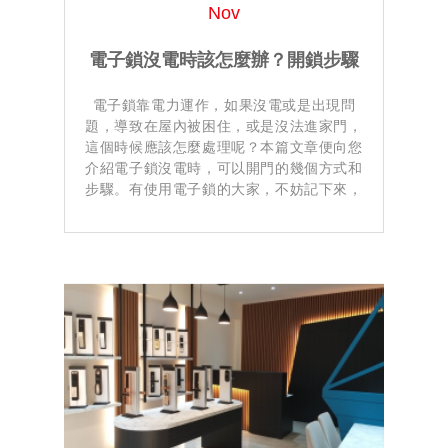
Nov
電子鎖沒電時該怎麼辦？開鎖步驟
電子鎖靠電力運作，如果沒電或是出現問
詳細說明
題，導致在屋內被困住，或是沒法進家門，
這個時候應該怎麼處理呢？本篇文章便向您
介紹電子鎖沒電時，可以開門的幾個方式和
步驟。有使用電子鎖的大家，不妨記下來，
之後如果有遇到這種狀況，就不用慌張了！