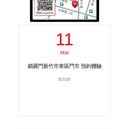
11
Mar
鎖羅門新竹市東區門市 預約體驗
指紋鎖
0800-880-650