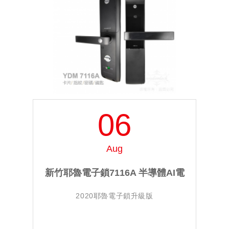
06
Aug
新竹耶魯電子鎖7116A 半導體AI電
2020耶魯電子鎖升級版
容指紋辨識進化版 0800-880-650